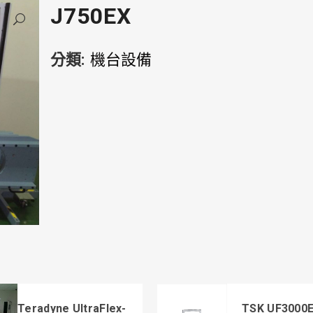
J750EX
分類:
機台設備
Teradyne UltraFlex-
TSK UF3000