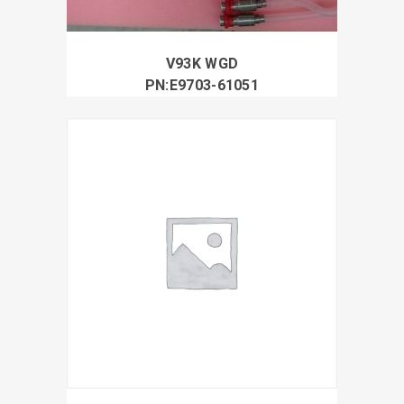
V93K WGD
PN:E9703-61051