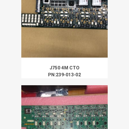
J750 4M CTO
PN:239-013-02